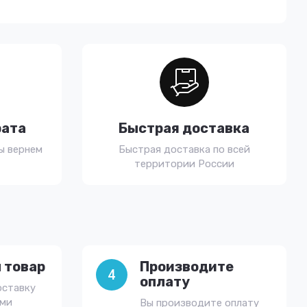
рата
Быстрая доставка
ы вернем
Быстрая доставка по всей
территории России
 товар
Производите
4
оплату
оставку
ами
Вы производите оплату