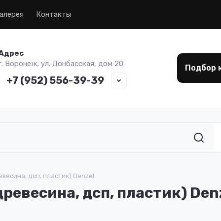
алерея
Контакты
Адрес
г. Воронеж, ул. Донбасская, дом 20
Подбор 
+7 (952) 556-39-39
весина, дсп, пластик) Denzel
ревесина, дсп, пластик) Den