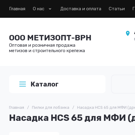
Главная
О нас
Доставка и оплата
Статьи
Г
ООО МЕТИЗОПТ-ВРН
Оптовая и розничная продажа
метизов и строительного крепежа
Каталог
Главная
/
Пилки для лобзика
/
Насадка HCS 65 для МФИ (дре
Насадка HCS 65 для МФИ (д