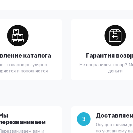
вление каталога
Гарантия возв
лог товаров регулярно
Не понравился товар? М
ряется и пополняется
деньги
Мы
Доставляем
3
перезваниваем
Осуществляем д
по указанному в
Перезваниваем вам и