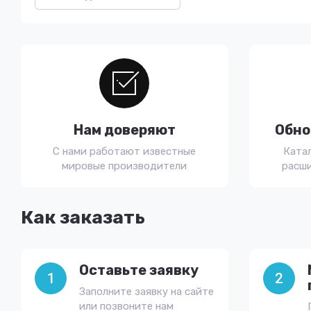
Нам доверяют
Обно
С нами работают известные
Ката
мировые производители
расши
Как заказать
Оставьте заявку
1
2
Заполните заявку на сайте
или позвоните нам