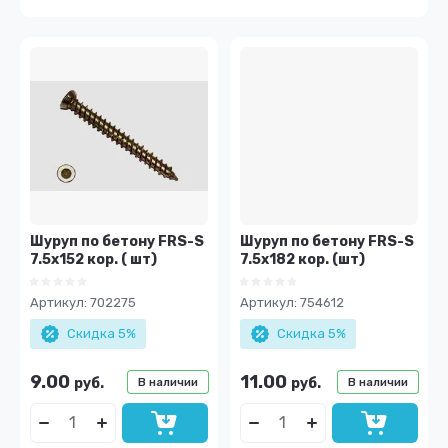
Цена - убывание
Цена - возрастание
Название - Я-А
Название - А-Я
Шуруп по бетону FRS-S
Шуруп по бетону FRS-S
7.5х152 кор. ( шт)
7.5х182 кор. (шт)
Артикул:
702275
Артикул:
754612
Скидка 5%
Скидка 5%
9.00
11.00
руб.
руб.
В наличии
В наличии