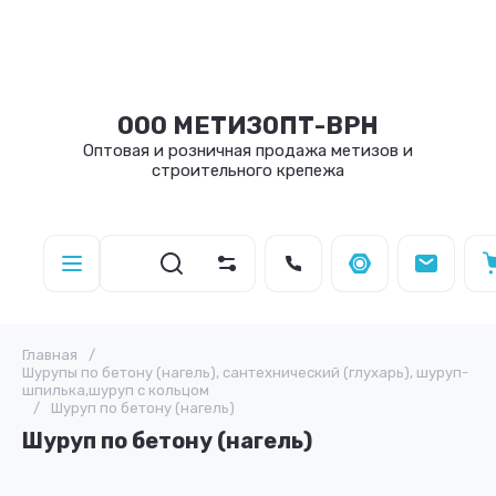
ООО МЕТИЗОПТ-ВРН
Оптовая и розничная продажа метизов и
строительного крепежа
Главная
/
Шурупы по бетону (нагель), сантехнический (глухарь), шуруп-
шпилька,шуруп с кольцом
/
Шуруп по бетону (нагель)
Шуруп по бетону (нагель)