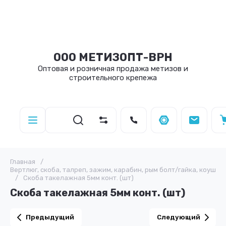
ООО МЕТИЗОПТ-ВРН
Оптовая и розничная продажа метизов и
строительного крепежа
Главная
/
Вертлюг, скоба, талреп, зажим, карабин, рым болт/гайка, коуш
/
Скоба такелажная 5мм конт. (шт)
Скоба такелажная 5мм конт. (шт)
Предыдущий
Следующий