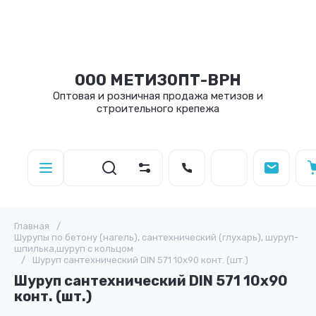
ООО МЕТИЗОПТ-ВРН
Оптовая и розничная продажа метизов и
строительного крепежа
Главная
/
Шурупы по бетону (нагель), сантехнический (глухарь), шуруп-
шпилька,шуруп с кольцом
/
Шуруп сантехнический DIN 571 10х90 конт. (шт.)
Шуруп сантехнический DIN 571 10х90
конт. (шт.)