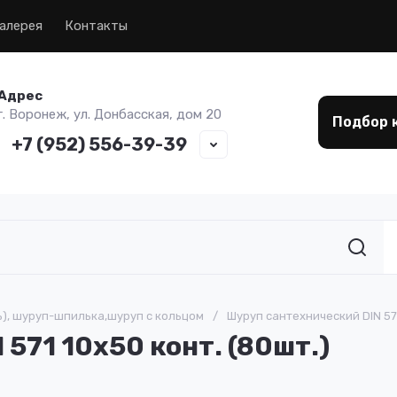
алерея
Контакты
Адрес
г. Воронеж, ул. Донбасская, дом 20
Подбор 
+7 (952) 556-39-39
ь), шуруп-шпилька,шуруп с кольцом
/
Шуруп сантехнический DIN 571
571 10х50 конт. (80шт.)