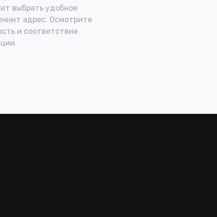
ит выбрать удобное
очнит адрес. Осмотрите
ость и соответствие
ции.