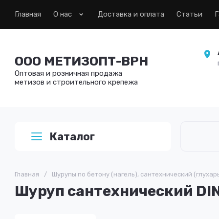
Главная
О нас
Доставка и оплата
Статьи
Г
ООО МЕТИЗОПТ-ВРН
Оптовая и розничная продажа
метизов и строительного крепежа
Каталог
Главная
/
Шурупы по бетону (нагель), сантехнический (глухар
Шуруп сантехнический DIN 