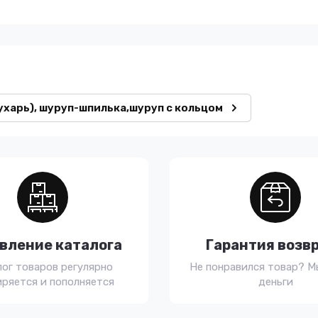
лухарь), шуруп-шпилька,шуруп с кольцом
вление каталога
Гарантия возв
лог товаров регулярно
Не понравился товар? М
ряется и пополняется
деньги