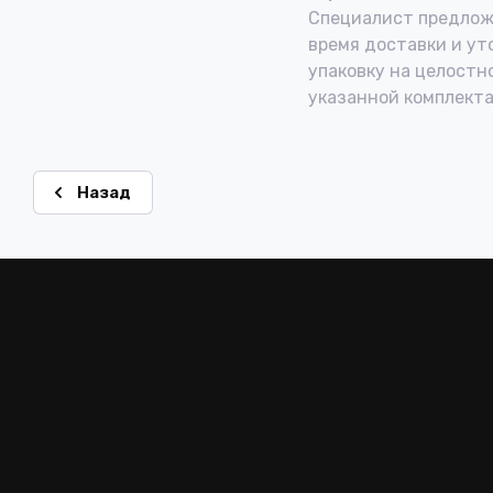
Специалист предлож
время доставки и ут
упаковку на целостн
указанной комплекта
Назад