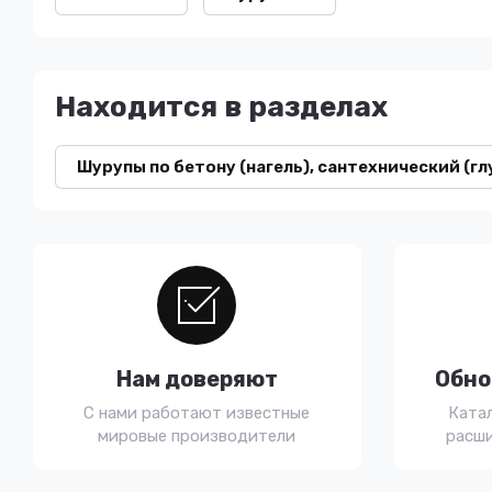
Находится в разделах
Шурупы по бетону (нагель), сантехнический (г
Нам доверяют
Обно
С нами работают известные
Ката
мировые производители
расши