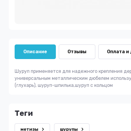
Описание
Отзывы
Оплата и
Шуруп применяется для надежного крепления дере
универсальным металлическим дюбелем используе
(глухарь), шуруп-шпилька,шуруп с кольцом
теги
метизы
шурупы