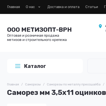
Главная
О нас
Доставка и оплата
Статьи
Г
ООО МЕТИЗОПТ-ВРН
Оптовая и розничная продажа
метизов и строительного крепежа
Каталог
Главная
/
Саморезы
/
Саморезы по металлу прессшайба
/
Саморез мм 3,5х11 оцинков