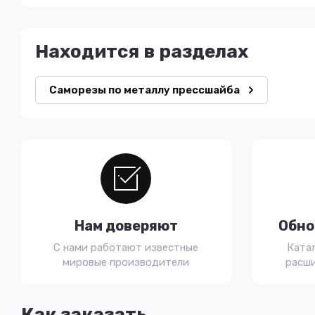
Находится в разделах
Саморезы по металлу прессшайба
Нам доверяют
Обно
С нами работают известные
Ката
мировые производители
расши
Как заказать