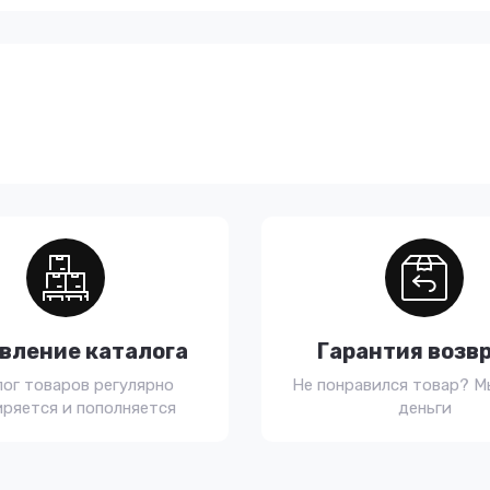
вление каталога
Гарантия возв
лог товаров регулярно
Не понравился товар? М
ряется и пополняется
деньги