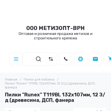
ООО МЕТИЗОПТ-ВРН
Оптовая и розничная продажа метизов и
строительного крепежа
Главная
/
Пилки для лобзика
/
Пилки "Runex" T119BL 132х107мм, 12 З/д (древесина, ДСП,
фанера
Пилки "Runex" T119BL 132х107мм, 12 З/
д (древесина, ДСП, фанера