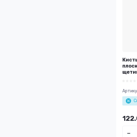
Кисть
плоск
щетин
Артику
С
122