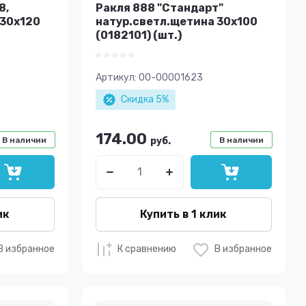
8,
Ракля 888 "Стандарт"
 30х120
натур.светл.щетина 30х100
(0182101) (шт.)
Артикул:
00-00001623
Скидка 5%
174.00
В наличии
руб.
В наличии
ик
Купить в 1 клик
В избранное
К сравнению
В избранное