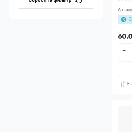
Сбросить фильтр
Артику
С
60.
К 