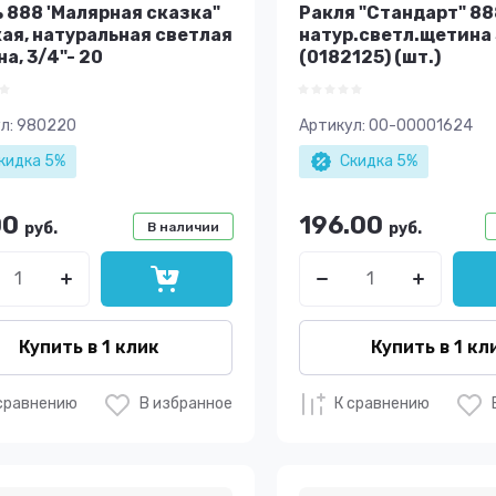
 888 'Малярная сказка"
Ракля "Стандарт" 88
ая, натуральная светлая
натур.светл.щетина
а, 3/4"- 20
(0182125) (шт.)
л:
980220
Артикул:
00-00001624
кидка 5%
Скидка 5%
00
196.00
руб.
В наличии
руб.
Купить в 1 клик
Купить в 1 кл
сравнению
В избранное
К сравнению