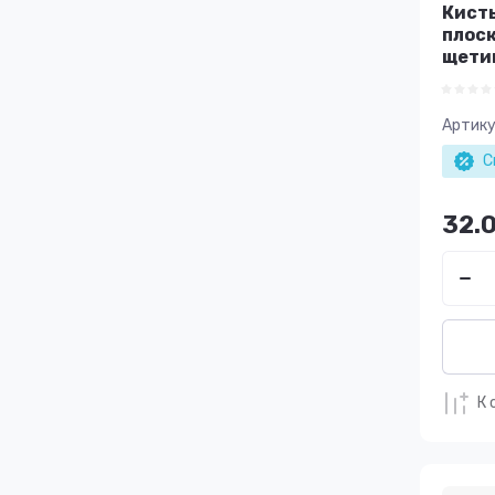
Кисть
плоск
щетин
Артику
С
32.
К 