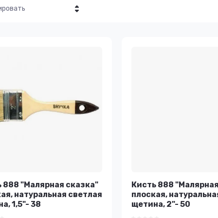
ировать
Цена - убывание
Цена - возрастание
Название - Я-А
Название - А-Я
 888 "Малярная сказка"
Кисть 888 "Малярная
ая, натуральная светлая
плоская, натуральна
а, 1,5"- 38
щетина, 2"- 50